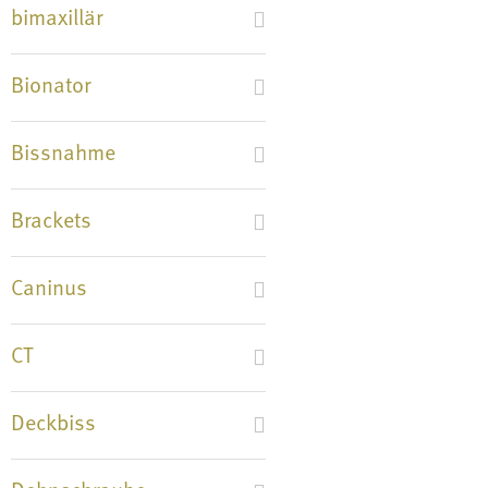
bimaxillär
Bionator
Bissnahme
Brackets
Caninus
CT
Deckbiss