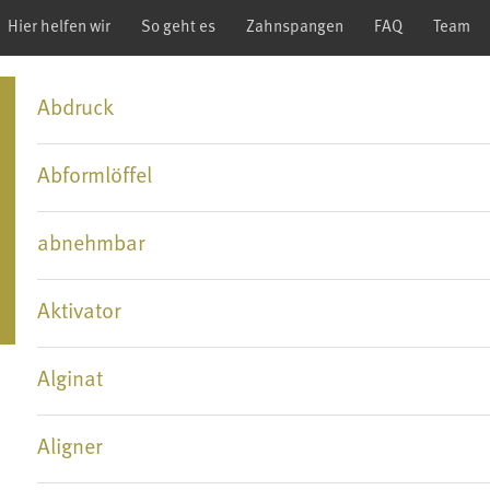
Hier helfen wir
So geht es
Zahnspangen
FAQ
Team
Abdruck
Abformlöffel
abnehmbar
Aktivator
Alginat
Aligner