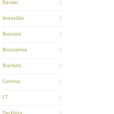
Bänder
bimaxillär
Bionator
Bissnahme
Brackets
Caninus
CT
Deckbiss